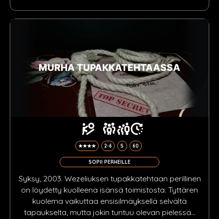
MURHA TUPAKKATEHTAASSA
★★★★
2-6
S
60
SOPII PERHEILLE
Syksy, 2003. Wezeliuksen tupakkatehtaan perillinen
on löydetty kuolleena isänsä toimistosta. Tyttären
kuolema vaikuttaa ensisilmäyksellä selvältä
tapaukselta, mutta jokin tuntuu olevan pielessä…