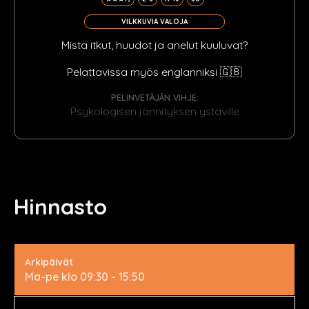
VILKKUVIA VALOJA
Mistä itkut, huudot ja anelut kuuluvat?
Pelattavissa myös englanniksi 🇬🇧
PELINVETÄJÄN VIHJE:
Psykologisen jännityksen ystäville
Hinnasto
Arkipäivät
Ma-pe klo 09:30 - 15:50