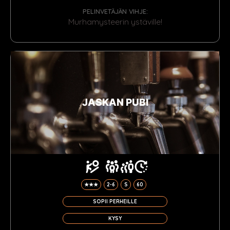
PELINVETÄJÄN VIHJE:
Murhamysteerin ystäville!
JASKAN PUBI
★★★
2-6
S
60
SOPII PERHEILLE
KYSY