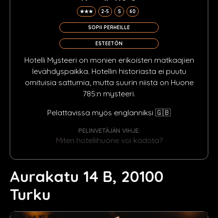
★★★
2-5
S
60
SOPII PERHEILLE
ESTEETÖN
Hotelli Mysteeri on monien erikoisten matkaajien
levähdyspaikka. Hotellin historiasta ei puutu
omituisia sattumia, mutta suurin niistä on Huone
785:n mysteeri.
Pelattavissa myös englanniksi 🇬🇧
PELINVETÄJÄN VIHJE:
Miten hotellihuone voi kadota?
Aurakatu 14 B, 20100
Turku