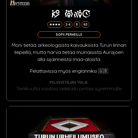
★★★★
2-6
S
60
SOPII PERHEILLE
Moni tietää arkeologisista kaivauksista Turun linnan
liepeillä, mutta harva tietää muinaisista Aurajoen
alla sijainneista maa-aloista.
Pelattavissa myös englanniksi 🇬🇧
PELINVETÄJÄN VIHJE:
Tarkkuutta vaativa seikkailu pintaa syvemmälle
TURUN URHEILUMUSEO