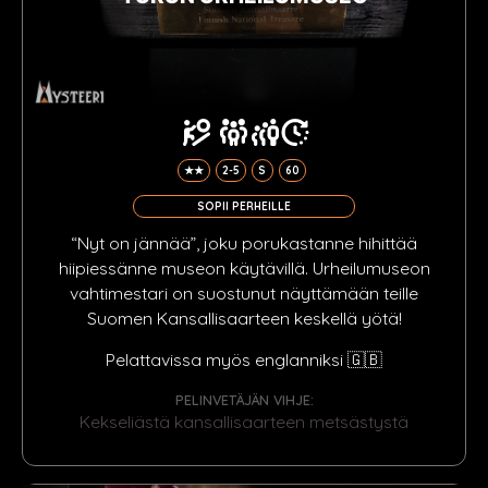
★★
2-5
S
60
SOPII PERHEILLE
“Nyt on jännää”, joku porukastanne hihittää
hiipiessänne museon käytävillä. Urheilumuseon
vahtimestari on suostunut näyttämään teille
Suomen Kansallisaarteen keskellä yötä!
Pelattavissa myös englanniksi 🇬🇧
PELINVETÄJÄN VIHJE:
Kekseliästä kansallisaarteen metsästystä