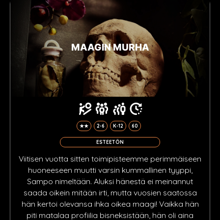
MAAGIN MURHA
★★
2-6
K-12
60
ESTEETÖN
Viitisen vuotta sitten toimipisteemme perimmäiseen
huoneeseen muutti varsin kummallinen tyyppi,
Sampo nimeltään. Aluksi hänestä ei meinannut
saada oikein mitään irti, mutta vuosien saatossa
hän kertoi olevansa ihka oikea maagi! Vaikka hän
piti matalaa profiilia bisneksistään, hän oli aina