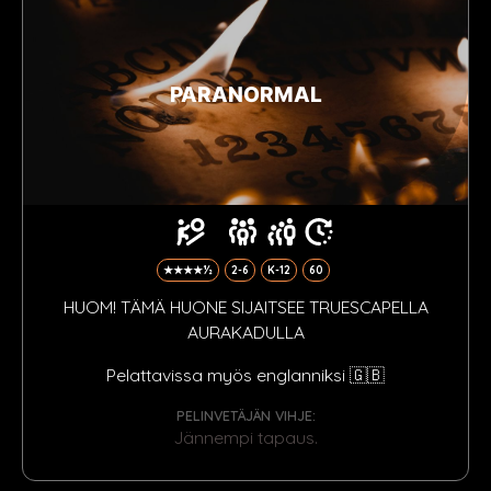
PARANORMAL
★★★★½
2-6
K-12
60
HUOM! TÄMÄ HUONE SIJAITSEE TRUESCAPELLA
AURAKADULLA
Pelattavissa myös englanniksi 🇬🇧
PELINVETÄJÄN VIHJE:
Jännempi tapaus.