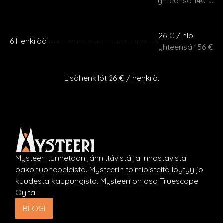
yhteensä 140 €
26 € / hlö
6 Henkilöä
yhteensä 156 €
Lisähenkilöt 26 € / henkilö.
Mysteeri tunnetaan jännittävistä ja innostavista
pakohuonepeleistä. Mysteerin toimipisteitä löytyy jo
kuudesta kaupungista. Mysteeri on osa Truescape
Oy:tä.
BLOGI