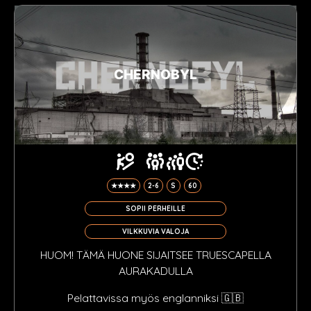
CHERNOBYL
★★★★
2-6
S
60
SOPII PERHEILLE
VILKKUVIA VALOJA
HUOM! TÄMÄ HUONE SIJAITSEE TRUESCAPELLA
AURAKADULLA
Pelattavissa myös englanniksi 🇬🇧