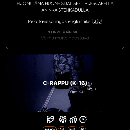
HUOM! TÄMÄ HUONE SIJAITSEE TRUESCAPELLA
ANINKAISTENKADULLA
Pelattavissa myös englanniksi 🇬🇧
PELINVETÄJÄN VIHJE:
Velmu mutta haastava
C-RAPPU (K-16)
★★★½
2-6
K-16
60