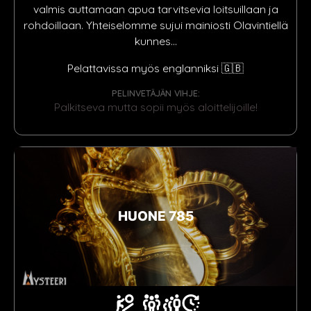
valmis auttamaan apua tarvitsevia loitsuillaan ja
rohdoillaan. Yhteiselomme sujui mainiosti Olavintiellä
kunnes...
Pelattavissa myös englanniksi 🇬🇧
PELINVETÄJÄN VIHJE:
Palkitseva mutta sopii myös aloittelijoille!
HUONE 785