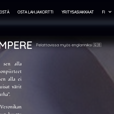
EISTÄ
OSTA LAHJAKORTTI
YRITYSASIAKKAAT
FI
MPERE
Pelattavissa myös englanniksi 🇬🇧
i sen alla
onpiirteet
en alla ei
isat värit
rha”.
 Veronikan