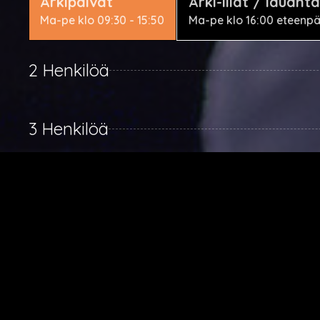
Arkipäivät
Arki-illat / lauanta
Ma-pe klo 09:30 - 15:50
Ma-pe klo 16:00 eteenpäi
2 Henkilöä
3 Henkilöä
4 Henkilöä
5 Henkilöä
6 Henkilöä