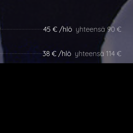
45 € /hlö
yhteensä 90 €
38 € /hlö
yhteensä 114 €
33 € /hlö
yhteensä 132 €
30 € /hlö
yhteensä 150 €
27 € /hlö
yhteensä 162 €