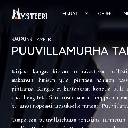
HINNAT
OHJEET
M
KAUPUNKI:
TAMPERE
PUUVILLAMURHA TA
Kirjava kangas kietoutuu rakastavan helläst
makaavan ihmisen ylle, piirtäen hahmon kasv
pintaansa. Kangas ei kuitenkaan kohoile, sillä s
enää hengitetä. Seuraavan aamun lööppien riemu
kirjaavat nopeasti tapaukselle nimen: “Puuvillamu
Tampereen puuvillatehtaan johtajana tunnetun