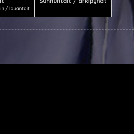
it
Sunnuntait / arkipyhät
n / lauantait