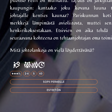
puoliso Petri on murhattu. Tapaus on järkyttä
kaupungin: kantaako joku kovana luuna t
johtajalle kenties kaunaa? Pariskunnan kot
merkkejä lämpimästä avioliitosta, muttei se
henkirikoksestakaan. Etsivien on aika tehdä 
seuraavana kohteena on tehtaanjohtajan oma toimi
Mitä johtolankoja on vielä löydettävänä?
★★★½
2-6
S
60
SOPII PERHEILLE
ESTEETÖN