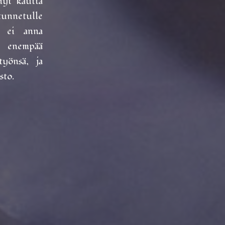
nyt kautta
unnetulle
i ei anna
n enempää
työnsä, ja
sto.