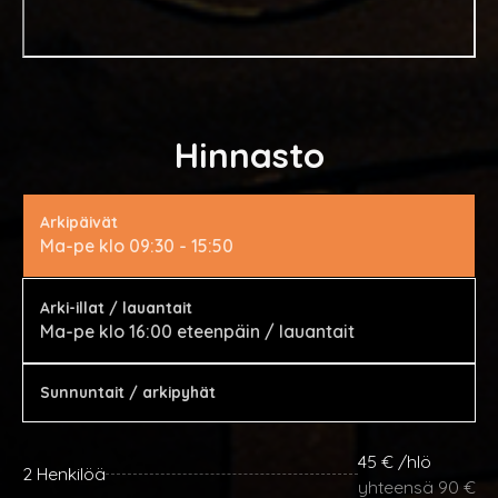
Hinnasto
Arkipäivät
Ma-pe klo 09:30 - 15:50
Arki-illat / lauantait
Ma-pe klo 16:00 eteenpäin / lauantait
Sunnuntait / arkipyhät
45 € /hlö
2 Henkilöä
yhteensä 90 €