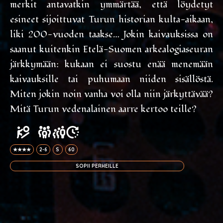
merkit antavatkin ymmärtää, että löydetyt
esineet sijoittuvat Turun historian kulta-aikaan,
liki 200-vuoden taakse… Jokin kaivauksissa on
saanut kuitenkin Etelä-Suomen arkealogiaseuran
järkkymään: kukaan ei suostu enää menemään
kaivauksille tai puhumaan niiden sisällöstä.
Miten jokin noin vanha voi olla niin järkyttävää?
Mitä Turun vedenalainen aarre kertoo teille?
★★★★
2-6
S
60
SOPII PERHEILLE