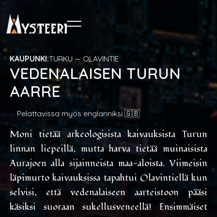
KAUPUNKI:
TURKU — OLAVINTIE
VEDENALAISEN TURUN
AARRE
Pelattavissa myös englanniksi 🇬🇧
Moni tietää arkeologisista kaivauksista Turun
linnan liepeillä, mutta harva tietää muinaisista
Aurajoen alla sijainneista maa-aloista. Viimeisin
läpimurto kaivauksissa tapahtui Olavintiellä kun
selvisi, että vedenalaiseen aarteistoon pääsi
käsiksi suoraan sukellusveneellä! Ensimmäiset