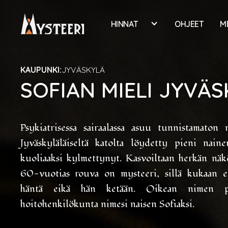
HINNAT
OHJEET
M
KAUPUNKI:
JYVÄSKYLÄ
SOFIAN MIELI JYVÄ
Psykiatrisessa sairaalassa asuu tunnistamaton na
Jyväskyläläiseltä katolta löydetty pieni naine
kuoliaaksi kylmettynyt. Kasvoiltaan herkän näkö
60-vuotias rouva on mysteeri, sillä kukaan e
häntä eikä hän ketään. Oikean nimen pu
hoitohenkilökunta nimesi naisen Sofiaksi.