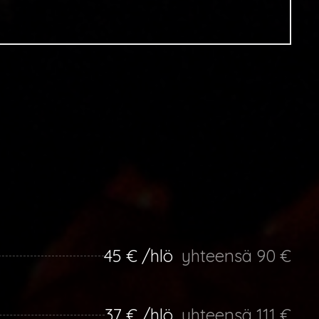
45 € /hlö
yhteensä 90 €
37 € /hlö
yhteensä 111 €