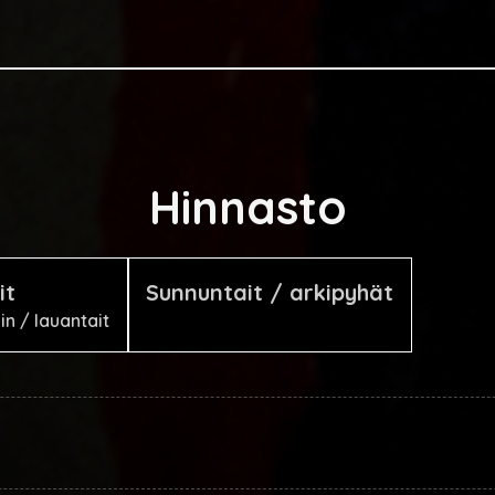
Hinnasto
it
Sunnuntait / arkipyhät
n / lauantait