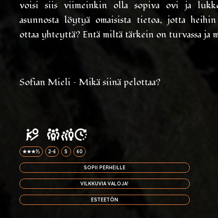
voisi siis viimeinkin olla sopiva ovi ja lukk
asunnosta löytyä omaisista tietoa, jotta heihin 
ottaa yhteyttä? Entä miltä tärkein on turvassa ja 
Sofian Mieli – Mikä siinä pelottaa?
★★★½
2-6
S
60
SOPII PERHEILLE
VILKKUVIA VALOJA!
ESTEETÖN