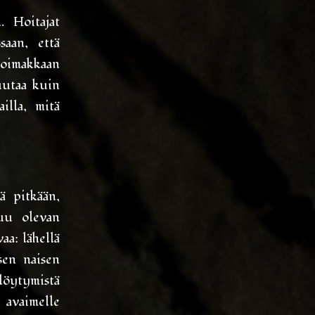
. Hoitajat
saan, että
voimakkaan
uutaa kuin
illa, mitä
ä pitkään,
tuu olevan
aa: lähellä
sen naisen
öytymistä
 avaimelle