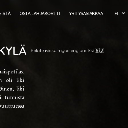
EISTÄ
OSTA LAHJAKORTTI
YRITYSASIAKKAAT
FI
SKYLÄ
Pelattavissa myös englanniksi 🇬🇧
ispotilas.
n oli liki
inen, liki
i tunnista
uttuessa