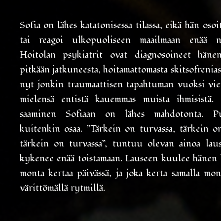
Sofia on lähes katatonisessa tilassa, eikä hän osoi
tai reagoi ulkopuoliseen maailmaan enää nor
Hoitolan psykiatrit ovat diagnosoineet häne
pitkään jatkuneesta, hoitamattomasta skitsofrenias
nyt jonkin traumaattisen tapahtuman vuoksi vi
mielensä entistä kauemmas muista ihmisistä.
saaminen Sofiaan on lähes mahdotonta. 
kuitenkin osaa. ”Tärkein on turvassa, tärkein on
tärkein on turvassa”, tuntuu olevan ainoa laus
kykenee enää toistamaan. Lauseen kuulee hänen 
monta kertaa päivässä, ja joka kerta samalla mon
värittömällä rytmillä.