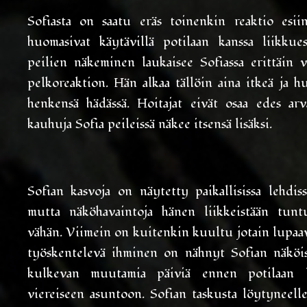
Sofiasta on saatu eräs toinenkin reaktio esiin
huomasivat käytävillä potilaan kanssa liikkues
peilien näkeminen laukaisee Sofiassa erittäin 
pelkoreaktion. Hän alkaa tällöin aina itkeä ja h
henkensä hädässä. Hoitajat eivät osaa edes arva
kauhuja Sofia peileissä näkee itsensä lisäksi.
Sofian kasvoja on näytetty paikallisissa lehdiss
mutta näköhavaintoja hänen liikkeistään tun
vähän. Viimein on kuitenkin kuultu jotain lupaav
työskentelevä ihminen on nähnyt Sofian näköi
kulkevan muutamia päiviä ennen potilaan l
viereiseen asuntoon. Sofian taskusta löytyneelle