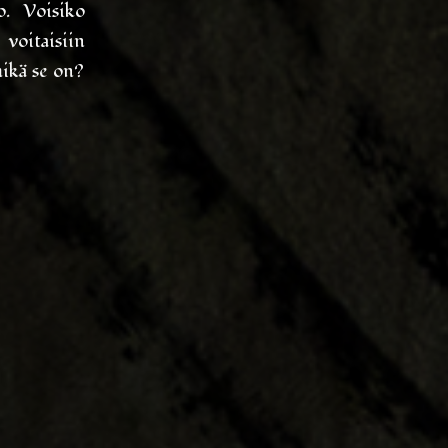
o. Voisiko
voitaisiin
mikä se on?