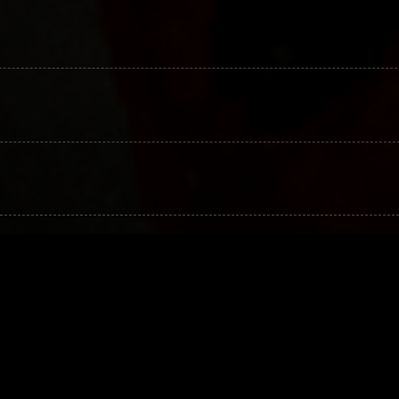
Lisähenkilöt 29 € / henkilö