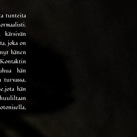
ta tunteita
maalisti.
n kärsivän
ta, joka on
enyt hänen
 Kontaktin
Puhua hän
 turvassa,
e,jota hän
huuliltaan
otonisella,