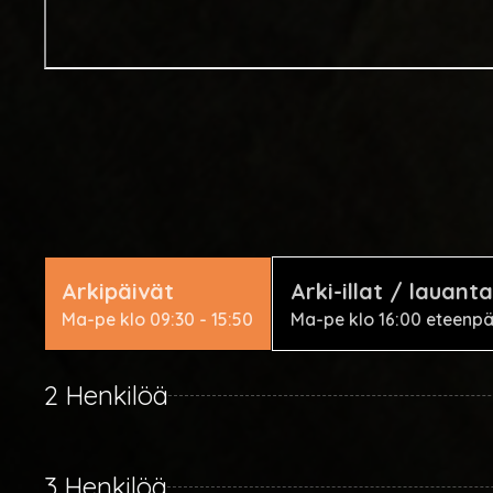
Arkipäivät
Arki-illat / lauanta
Ma-pe klo 09:30 - 15:50
Ma-pe klo 16:00 eteenpäi
2 Henkilöä
3 Henkilöä