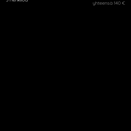
yhteensä 140 €
26 € / hlö
6 Henkilöä
yhteensä 156 €
Lisähenkilöt 26 € / henkilö.