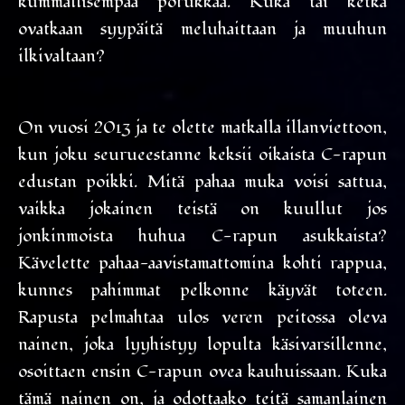
kummallisempaa porukkaa. Kuka tai ketkä
ovatkaan syypäitä meluhaittaan ja muuhun
ilkivaltaan?
On vuosi 2013 ja te olette matkalla illanviettoon,
kun joku seurueestanne keksii oikaista C-rapun
edustan poikki. Mitä pahaa muka voisi sattua,
vaikka jokainen teistä on kuullut jos
jonkinmoista huhua C-rapun asukkaista?
Kävelette pahaa-aavistamattomina kohti rappua,
kunnes pahimmat pelkonne käyvät toteen.
Rapusta pelmahtaa ulos veren peitossa oleva
nainen, joka lyyhistyy lopulta käsivarsillenne,
osoittaen ensin C-rapun ovea kauhuissaan. Kuka
tämä nainen on, ja odottaako teitä samanlainen