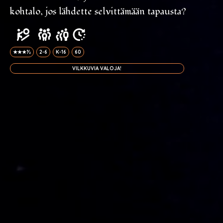
kohtalo, jos lähdette selvittämään tapausta?
★★★½
2-6
K-16
60
VILKKUVIA VALOJA!