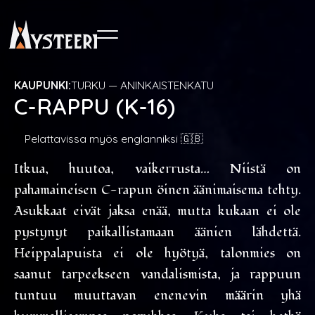
KAUPUNKI:
TURKU — ANINKAISTENKATU
C-RAPPU (K-16)
Pelattavissa myös englanniksi 🇬🇧
Itkua, huutoa, vaikerrusta… Niistä on
pahamaineisen C-rapun öinen äänimaisema tehty.
Asukkaat eivät jaksa enää, mutta kukaan ei ole
pystynyt paikallistamaan äänien lähdettä.
Heippalapuista ei ole hyötyä, talonmies on
saanut tarpeekseen vandalismista, ja rappuun
tuntuu muuttavan enenevin määrin yhä