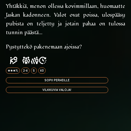
Yhtäkkiä, menon ollessa kovimmillaan, huomaatte
Jaskan kadonneen. Valot ovat poissa, ulospääsy
pubista on teljetty ja jotain pahaa on tulossa
tunnin päästä…
Pystyttekö pakenemaan ajoissa?
★★★½
2-6
S
60
SOPII PERHEILLE
VILKKUVIA VALOJA!