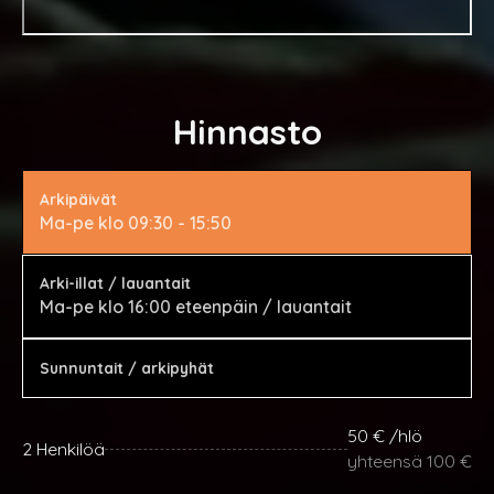
Hinnasto
Arkipäivät
Ma-pe klo 09:30 - 15:50
Arki-illat / lauantait
Ma-pe klo 16:00 eteenpäin / lauantait
Sunnuntait / arkipyhät
50 € /hlö
2 Henkilöä
yhteensä 100 €