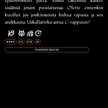
epätoivoisesti paeta. Vanha rakennus kätkee
sisäänsä jotain puistattavaa. Olette ennenkin
kuullut jos jonkinmoista huhua rapusta ja sen
asukkaista. Uskallatteko astua C-rappuun?
★★★½
2-6
K-16
60
VILKKUVIA VALOJA!