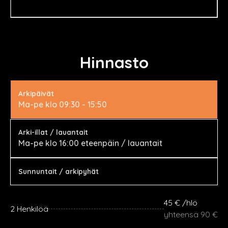
Hinnasto
Arkipäivät
Ma-pe klo 09:30 - 15:50
Arki-illat / lauantait
Ma-pe klo 16:00 eteenpäin / lauantait
Sunnuntait / arkipyhät
45 € /hlö
2 Henkilöä
yhteensä 90 €