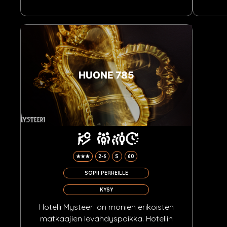
HUONE 785
★★★
2-6
S
60
SOPII PERHEILLE
KYSY
Hotelli Mysteeri on monien erikoisten
matkaajien levähdyspaikka. Hotellin