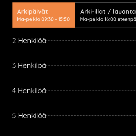
Arkipäivät
Arki-illat / lauanta
Ma-pe klo 09:30 - 15:50
Ma-pe klo 16:00 eteenpäi
2 Henkilöä
3 Henkilöä
4 Henkilöä
5 Henkilöä