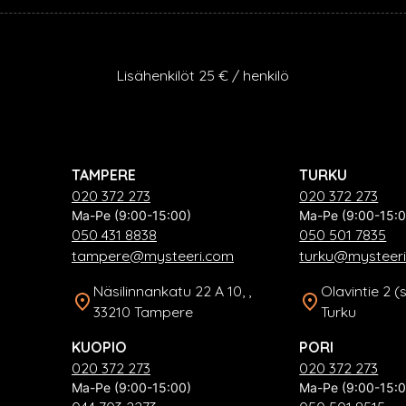
Lisähenkilöt 25 € / henkilö
TAMPERE
TURKU
020 372 273
020 372 273
Ma-Pe (9:00-15:00)
Ma-Pe (9:00-15:0
050 431 8838
050 501 7835
tampere@mysteeri.com
turku@mysteer
Näsilinnankatu 22 A 10, ,
Olavintie 2 (
33210 Tampere
Turku
KUOPIO
PORI
020 372 273
020 372 273
Ma-Pe (9:00-15:00)
Ma-Pe (9:00-15:0