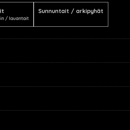
it
Sunnuntait / arkipyhät
n / lauantait