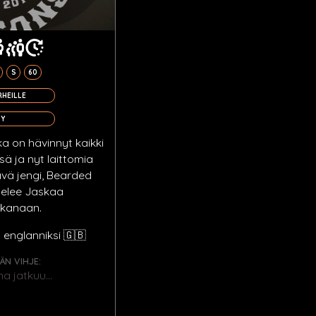
S
60
RHEILLE
Y
a on hävinnyt kaikki
ä ja nyt laittomia
ävä jengi, Bearded
telee Jaskaa
ikanaan.
 englanniksi 🇬🇧
ÄN VIHJE:
a jatkuu...