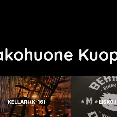
akohuone Kuop
KELLARI (K-16)
LISKOJ