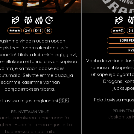
★★★★
2-6
K-16
60
★★★½
2-6
öysimme vihdoin uuden upean
SOPII PE
mipisteen, johon rakentaa uusia
KYS
neita! Tiloista kuitenkin löytyy ovi,
Vanha kaverinne Jask
enelläkään ei tunnu olevan sopivaa
rahansa uhkapeleiss
vainta, eikä tilaan pääse edes
uhkapelejä pyöritt
utumalla. Selvittelemme asiaa, ja
Dragons, koh
saamme käsiimme vanhan
juoksupo
pohjapiirroksen tilasta...
Pelattavissa myös
attavissa myös englanniksi 🇬🇧
PELINVETÄJ
PELINVETÄJÄN VIHJE:
Jaskan tarin
audu karmivaan tunnelmaan ja
yteen. Huomioittehan myös, että
huoneessa on portaita