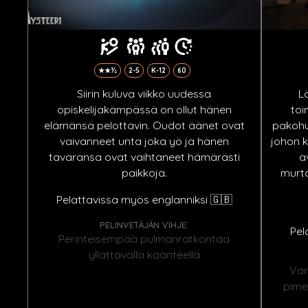
★★½
2-5
K-12
60
Siirin kuluva viikko uudessa
L
opiskelijakämpässä on ollut hänen
toi
elämänsä pelottavin. Oudot äänet ovat
pakohuo
vaivanneet unta joka yö ja hänen
johon k
tavaransa ovat vaihtaneet hämärästi
a
paikkoja.
murta
Pelattavissa myös englanniksi 🇬🇧
PELINVETÄJÄN VIHJE:
Pel
Perinteisempää pulmanratkontaa
yllättävällä käänteellä
Var
pime