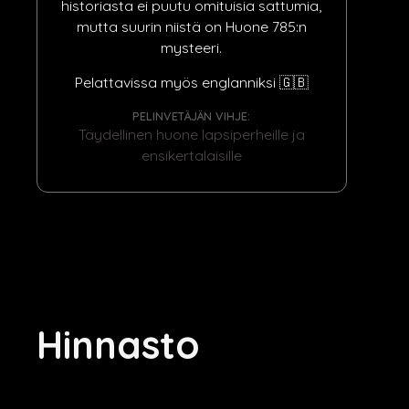
historiasta ei puutu omituisia sattumia,
mutta suurin niistä on Huone 785:n
mysteeri.
Pelattavissa myös englanniksi 🇬🇧
PELINVETÄJÄN VIHJE:
Täydellinen huone lapsiperheille ja
ensikertalaisille
Hinnasto