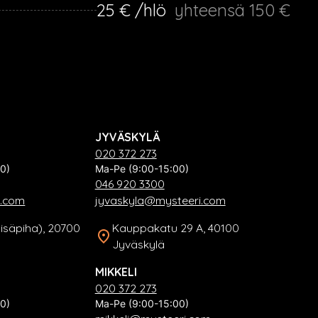
25 € /hlö
yhteensä 150 €
JYVÄSKYLÄ
020 372 273
0)
Ma-Pe (9:00-15:00)
046 920 3300
i.com
jyvaskyla@mysteeri.com
sisäpiha), 20700
Kauppakatu 29 A, 40100
Jyväskylä
MIKKELI
020 372 273
0)
Ma-Pe (9:00-15:00)