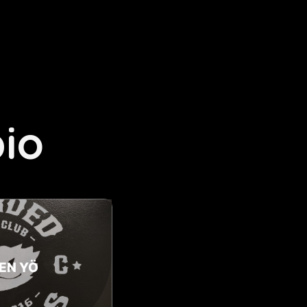
io
EN YÖ