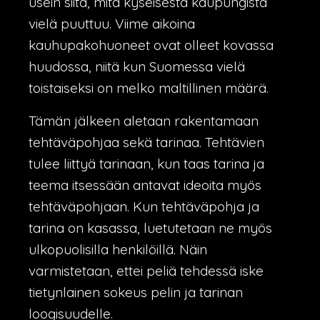
usein siitä, mitä kyseisestä kaupungista
vielä puuttuu. Viime aikoina
kauhupakohuoneet ovat olleet kovassa
huudossa, niitä kun Suomessa vielä
toistaiseksi on melko maltillinen määrä.
Tämän jälkeen aletaan rakentamaan
tehtäväpohjaa sekä tarinaa. Tehtävien
tulee liittyä tarinaan, kun taas tarina ja
teema itsessään antavat ideoita myös
tehtäväpohjaan. Kun tehtäväpohja ja
tarina on kasassa, luetutetaan ne myös
ulkopuolisilla henkilöillä. Näin
varmistetaan, ettei peliä tehdessä iske
tietynlainen sokeus pelin ja tarinan
loogisuudelle.