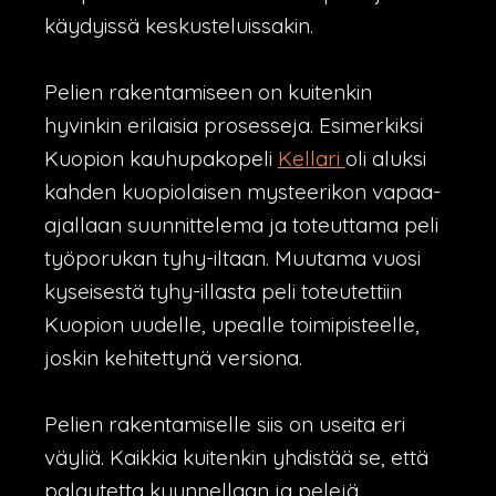
käydyissä keskusteluissakin.
Pelien rakentamiseen on kuitenkin
hyvinkin erilaisia prosesseja. Esimerkiksi
Kuopion kauhupakopeli
Kellari
oli aluksi
kahden kuopiolaisen mysteerikon vapaa-
ajallaan suunnittelema ja toteuttama peli
työporukan tyhy-iltaan. Muutama vuosi
kyseisestä tyhy-illasta peli toteutettiin
Kuopion uudelle, upealle toimipisteelle,
joskin kehitettynä versiona.
Pelien rakentamiselle siis on useita eri
väyliä. Kaikkia kuitenkin yhdistää se, että
palautetta kuunnellaan ja pelejä