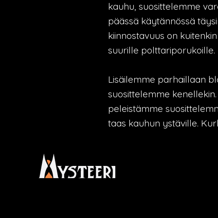
kauhu, suosittelemme v
päässä käytännössä täysi
kiinnostavuus on kuitenki
suurille polttariporukoille.
Lisäilemme parhaillaan blo
suosittelemme kenellekin. 
peleistämme suosittelemm
taas kauhun ystäville. Kurk