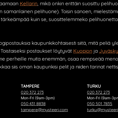
araamaan
Kellarin
, mikä onkin erittäin suosittu pelihu
n samanlainen pelihuone). Toisin sanoen, mielest
n tärkeämpää kuin se, suosittelemmeko pelihuonetta 
gipostauksia kaupunkikohtaisesti siitä, mitä peliä yle
Toistaiseksi postaukset löytyvät
Kuopion
ja
Jyväsky
e perheille muita enemmän, osaa rempseää menoa e
kaa siis oman kaupunkisi pelit ja niiden tarinat nett
TAMPERE
TURKU
020 372 273
020 372 273
Mon-Fri (9am-3pm)
Mon-Fri (9am-3p
050 431 8838
050 501 7835
tampere@mysteeri.com
turku@mysteer