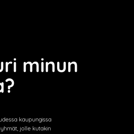
uri minun
a?
kuudessa kaupungissa
yhmät, jolle kutakin