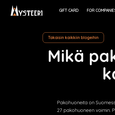
GIFT CARD
FOR COMPANIE
Takaisin kaikkiin blogeihin
Mikä pak
k
Pakohuoneita on Suomessa 
27 pakohuoneen voimin. Pe