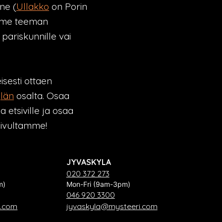
one (
Ullakko
on Porin
ämme teeman
pariskunnille vai
isesti ottaen
län
osalta. Osaa
tsiville ja osaa
isivultamme!
JYVASKYLA
020 372 273
m)
Mon-Fri (9am-3pm)
046 920 3300
i.com
jyvaskyla@mysteeri.com