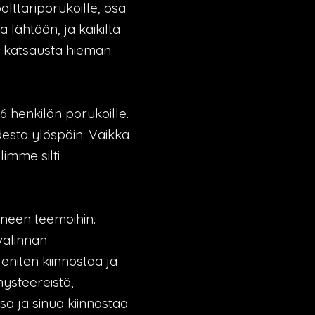
polttariporukoille, osa
lähtöön, ja kaikilta
on katsausta hieman
 henkilön porukoille.
desta ylöspäin. Vaikka
limme silti
neen teemoihin.
valinnan
 eniten kiinnostaa ja
mysteereistä,
sa ja sinua kiinnostaa