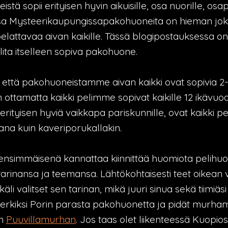
istä sopii erityisen hyvin aikuisille, osa nuorille, osa
sa Mysteerikaupungissapakohuoneita on hieman joka 
pelattavaa aivan kaikille. Tässä blogipostauksessa 
alita itselleen sopiva pakohuone.
 että pakohuoneistamme aivan kaikki ovat sopivia 2-6
ottamatta kaikki pelimme sopivat kaikille 12 ikävuo
rityisen hyviä vaikkapa pariskunnille, ovat kaikki pe
tana kuin kaveriporukallakin.
nsimmäisenä kannattaa kiinnittää huomiota pelihuo
tarinansa ja teemansa. Lähtökohtaisesti teet oikean 
 valitset sen tarinan, mikä juuri sinua sekä tiimiäsi
simerkiksi Porin parasta pakohuonetta ja pidät murha
an
Puuvillamurhan
. Jos taas olet liikenteessä Kuopios