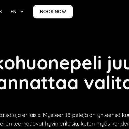
S
EN
BOOK NOW
ohuonepeli ju
annattaa valit
satoja erilaisia. Mysteerillä pelejä on yhteensä 
lien teemat ovat hyvin erilaisia, kuten myös kohder