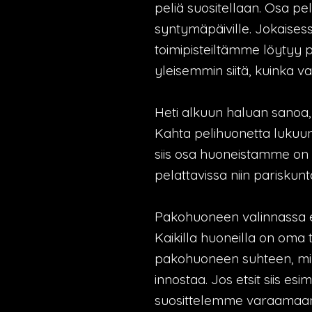
peliä suositellaan. Osa pele
syntymäpäiville. Jokaises
toimipisteiltämme löytyy 
yleisemmin siitä, kuinka v
Heti alkuun haluan sanoa,
Kahta pelihuonetta lukuun 
siis osa huoneistamme on e
pelattavissa niin pariskun
Pakohuoneen valinnassa e
Kaikilla huoneilla on oma 
pakohuoneen suhteen, mikäli
innostaa. Jos etsit siis e
suosittelemme varaama