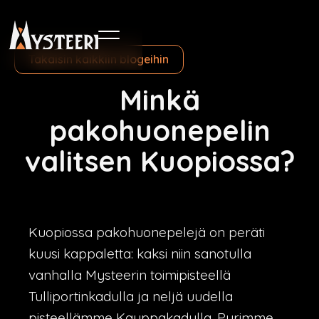
Takaisin kaikkiin blogeihin
Minkä
pakohuonepelin
valitsen Kuopiossa?
Kuopiossa pakohuonepelejä on peräti
kuusi kappaletta: kaksi niin sanotulla
vanhalla Mysteerin toimipisteellä
Tulliportinkadulla ja neljä uudella
pisteellämme Kauppakadulla. Pyrimme