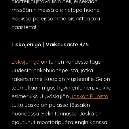
aloittelijaystävällisin peli, ei sekään
missään nimessä ole helppo huone.
Kaikissa peleissämme siis riittää toki
haastetta!
Liskojen yö | Vaikeusaste 3/5
Liskojen yö
on toinen kahdesta täysin
uudesta pakohuonepelistä, jotka
rakensimme Kuopion Mysteerille. Se on
teemaltaan myös hyvin erilainen, vaikka
esimerkiksi Jyväskylän
Jaskan Pubista
tuttu Jaska on pulassa tässäkin
huoneessa. Pelin tarinassa Jaska on
ajautunut moottoripyöräjengin kanssa