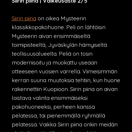
Siirin piina | Vaikeusaste 2/5
Siirin piina
on oikea Mysteerin
klassikkopakohuone. Peli on lähtöisin
Mysteerin aivan ensimmäiseltä
toimipisteeltä, Jyväskylän hämyiseltä
teollisuusalueelta. Peliä on tosin
modernisoitu ja muokattu useaan
otteeseen vuosien varrella. Viimeisimmän
kerran suuria muutoksia tehtiin, kun huone
rakennettiin Kuopioon. Siirin piina on aivan
loistava valinta ensimmäiseksi
pakohuoneeksi, perheen kanssa
pelatessa, tai pienemmällä ryhmällä
pelatessa. Vaikka Siirin piina onkin meidän