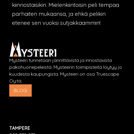
kiinnostaisikin. Mielenkiintoisin peli tempaa
parhaiten mukaansa, ja ehkä pelikin
etenee sen vuoksi sutjakkaammin!
Mysteeri tunnetaan jännittävistä ja innostavista
pakohuonepeleistä. Mysteerin toimipisteitä löytyy jo
kuudesta kaupungista. Mysteeri on osa Truescape
Oy:tä.
BLOGI
TAMPERE