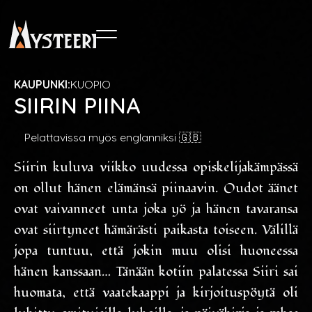
KAUPUNKI:
KUOPIO
SIIRIN PIINA
Pelattavissa myös englanniksi 🇬🇧
Siirin kuluva viikko uudessa opiskelijakämpässä
on ollut hänen elämänsä piinaavin. Oudot äänet
ovat vaivanneet unta joka yö ja hänen tavaransa
ovat siirtyneet hämärästi paikasta toiseen. Välillä
jopa tuntuu, että jokin muu olisi huoneessa
hänen kanssaan… Tänään kotiin palatessa Siiri sai
huomata, että vaatekaappi ja kirjoituspöytä oli