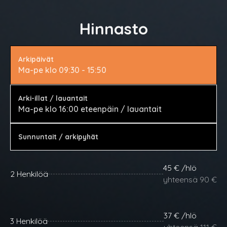
Hinnasto
Arkipäivät
Ma-pe klo 09:30 - 15:50
Arki-illat / lauantait
Ma-pe klo 16:00 eteenpäin / lauantait
Sunnuntait / arkipyhät
45 € /hlö
2 Henkilöä
yhteensä 90 €
37 € /hlö
3 Henkilöä
yhteensä 111 €