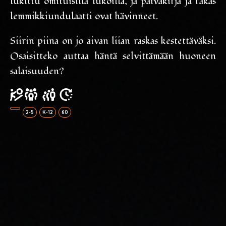
lukittu omituisilla lukoilla, ja päiväkirja ja rakas
lemmikkiundulaatti ovat hävinneet.
Siirin piina on jo aivan liian raskas kestettäväksi.
Osaisitteko auttaa häntä selvittämään huoneen
salaisuuden?
2-5
K-12
60