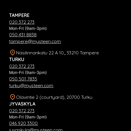
TAMPERE
020 372 273
Mon-Fri (9am-3pm)
050 431 8838
tampere@mysteeri.com
Näsilinnankatu 22 A 10,, 33210 Tampere
TURKU
020 372 273
Mon-Fri (9am-3pm)
050 501 7835
turku@mysteeri.com
Olavintie 2 (courtyard), 20700 Turku
JYVASKYLA
020 372 273
Mon-Fri (9am-3pm)
046 920 3300
jyvaskyla@mysteeri.com