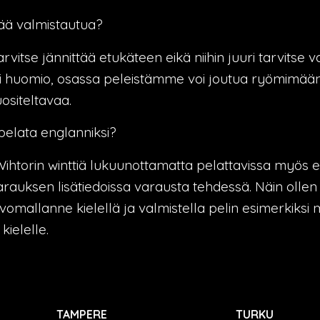
ää valmistautua?
rvitse jännittää etukäteen eikä niihin juuri tarvitse v
i huomio, osassa peleistämme voi joutua ryömimään 
ositeltavaa.
elata englanniksi?
ihtorin winttiä lukuunottamatta pelattavissa myös en
varauksen lisätiedoissa varausta tehdessä. Näin ollen
vomallanne kielellä ja valmistella pelin esimerkiksi 
kielelle.
TAMPERE
TURKU