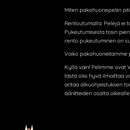
Miten pakohuonepeliin pit
Rentoutumalla. Pelejä ei ta
Pukeutumisesta tosin pien
rento pukeutuminen on su
Voiko pakohuoneitamme p
Kyllä vain! Pelimme ovat W
tästä olisi hyvä ilmoittaa 
antaa alkuohjeistuksen toi
äänitteiden osalta oikealle 