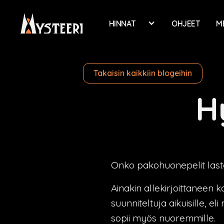
HINNAT
OHJEET
M
Takaisin kaikkiin blogeihin
H
Onko pakohuonepelit last
Ainakin allekirjoittaneen 
suunniteltuja aikuisille, e
sopii myös nuoremmille.