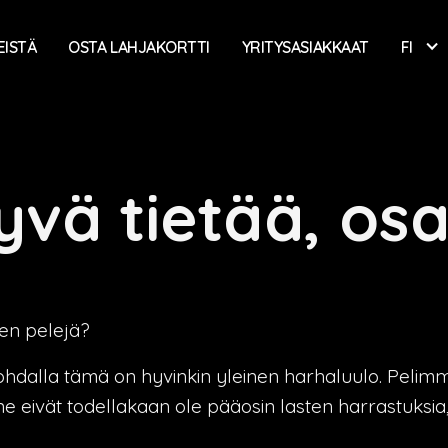
EISTÄ
OSTA LAHJAKORTTI
YRITYSASIAKKAAT
FI
yvä tietää, osa
en pelejä?
kohdalla tämä on hyvinkin yleinen harhaluulo. Pelimm
li ne eivät todellakaan ole pääosin lasten harrastuksia