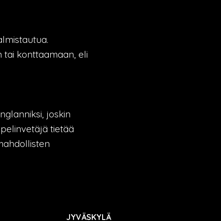
almistautua.
tai konttaamaan, eli
glanniksi, joskin
 pelinvetäjä tietää
mahdollisten
JYVÄSKYLÄ