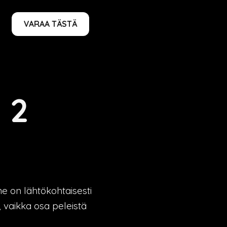
VARAA TÄSTÄ
 2
e on lähtökohtaisesti
, vaikka osa peleistä