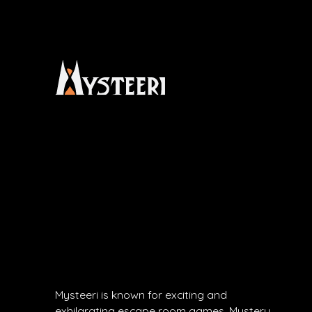
Mysteeri is known for exciting and
exhilarating escape room games. Mystery