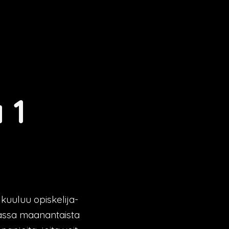
 1
 kuuluu opiskelija-
massa maanantaista