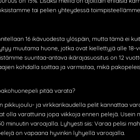
uruus on 15%. Lisäksi meillä on ajoittain erilaisia kamp
ksistamme tai pelien yhteydessä toimipisteellämme
nnitellaan 16 ikävuodesta ylöspäin, mutta tämä ei k
löytyy muutama huone, jotka ovat kiellettyjä alle 18-v
stämme suuntaa-antava ikärajasuositus on 12 vuott
ajien kohdalla soittaa ja varmistaa, mikä pakopele
pakohuonepeli pitää varata?
n pikkujoulu- ja virkkarikaudella pelit kannattaa vara
olla varattuina jopa viikkoja ennen pelejä. Usein m
inuutin varoajalla. Lyhyesti siis: Varaa pelisi mah
 pelejä on vapaana hyvinkin lyhyellä varoajalla.