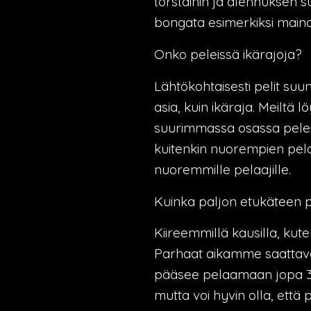
torstaihin ja alennuksen su
bongata esimerkiksi maino
Onko peleissä ikärajoja?
Lähtökohtaisesti pelit suu
asia, kuin ikäraja. Meiltä 
suurimmassa osassa pelei
kuitenkin nuorempien pela
nuoremmille pelaajille.
Kuinka paljon etukäteen 
Kiireemmillä kausilla, kute
Parhaat aikamme saattavat 
pääsee pelaamaan jopa 30 m
mutta voi hyvin olla, että