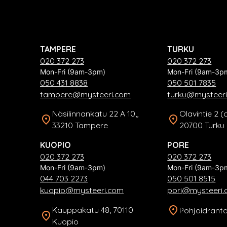
TAMPERE
TURKU
020 372 273
020 372 273
Mon-Fri (9am-3pm)
Mon-Fri (9am-3p
050 431 8838
050 501 7835
tampere@mysteeri.com
turku@mysteer
Näsilinnankatu 22 A 10,,
Olavintie 2 (
33210 Tampere
20700 Turku
KUOPIO
PORE
020 372 273
020 372 273
Mon-Fri (9am-3pm)
Mon-Fri (9am-3p
044 703 2273
050 501 8515
kuopio@mysteeri.com
pori@mysteeri
Kauppakatu 48, 70110
Pohjoidranta
Kuopio