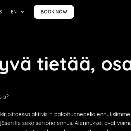
S
EN
BOOK NOW
yvä tietää, osa
sia?
 kirjoittaessa aktiivisiin pakohuonepelialennuksiimme
äsenille sekä seniorialennus. Alennukset ovat voi