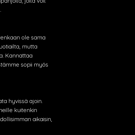
anjoita, joita voit
.
uitenkaan ole sama
uotiailta, mutta
a. Kannattaa
istämme sopii myös
ta hyvissä ajoin.
eille kuitenkin
dollisimman aikaisin,