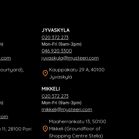
JYVASKYLA
020 372 273
m)
Mon-Fri (9am-3pm)
046 920 3300
i.com
jyvaskyla@mysteeri.com
courtyard),
Kauppakatu 29 A, 40100
Jyväskylä
MIKKELI
020 372 273
m)
Mon-Fri (9am-3pm)
mikkeli@mysteeri.com
.com
Maaherrankatu 13, 50100
Mikkeli (Groundfloor of
 11, 28100 Pori
Shopping Centre Stella)